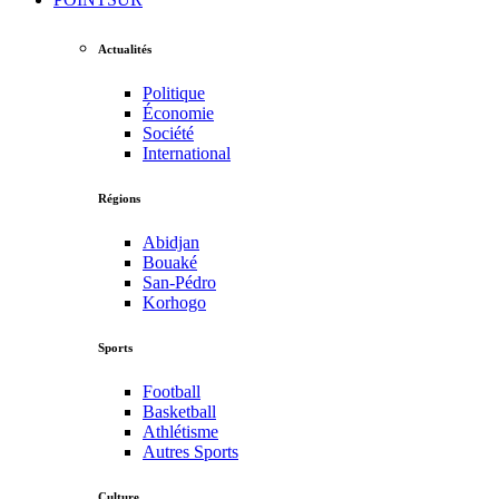
Actualités
Politique
Économie
Société
International
Régions
Abidjan
Bouaké
San-Pédro
Korhogo
Sports
Football
Basketball
Athlétisme
Autres Sports
Culture