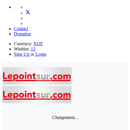
Contact
Donation
Currency:
XOF
Wishlist:
12
Sign Up
or
Login
Chargement...