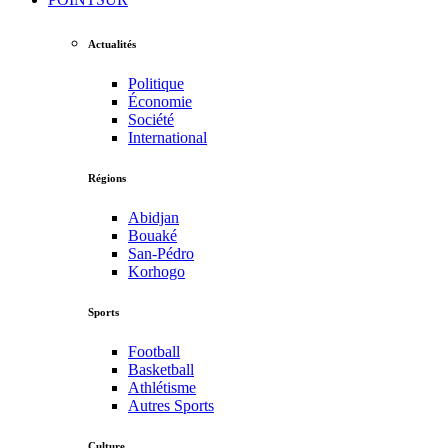
Actualités
Politique
Économie
Société
International
Régions
Abidjan
Bouaké
San-Pédro
Korhogo
Sports
Football
Basketball
Athlétisme
Autres Sports
Culture