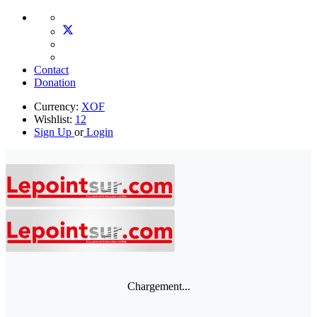
Contact
Donation
Currency:
XOF
Wishlist:
12
Sign Up
or
Login
Chargement...