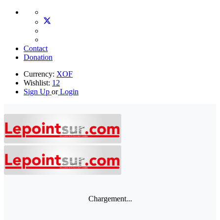
Contact
Donation
Currency:
XOF
Wishlist:
12
Sign Up
or
Login
Chargement...