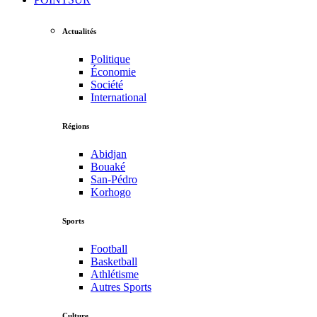
Actualités
Politique
Économie
Société
International
Régions
Abidjan
Bouaké
San-Pédro
Korhogo
Sports
Football
Basketball
Athlétisme
Autres Sports
Culture