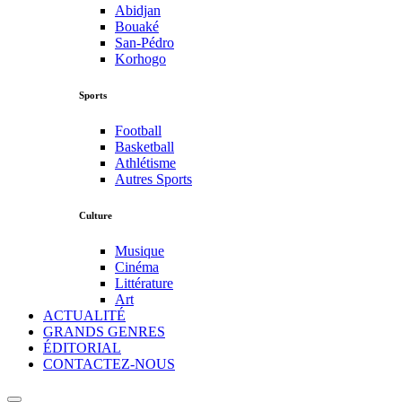
Abidjan
Bouaké
San-Pédro
Korhogo
Sports
Football
Basketball
Athlétisme
Autres Sports
Culture
Musique
Cinéma
Littérature
Art
ACTUALITÉ
GRANDS GENRES
ÉDITORIAL
CONTACTEZ-NOUS