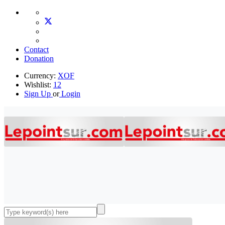
Contact
Donation
Currency:
XOF
Wishlist:
12
Sign Up
or
Login