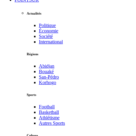
Actualités
Politique
Économie
Société
International
Régions
Abidjan
Bouaké
San-Pédro
Korhogo
Sports
Football
Basketball
Athlétisme
Autres Sports
Culture