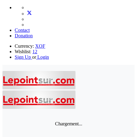
Contact
Donation
Currency:
XOF
Wishlist:
12
Sign Up
or
Login
Chargement...