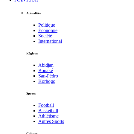
Actualités
Politique
Économie
Société
International
Régions
Abidjan
Bouaké
San-Pédro
Korhogo
Sports
Football
Basketball
Athlétisme
Autres Sports
Culture