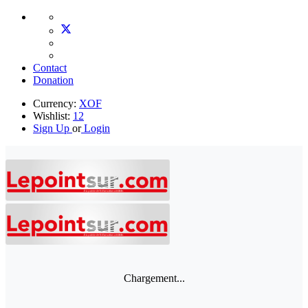
Contact
Donation
Currency:
XOF
Wishlist:
12
Sign Up
or
Login
Chargement...