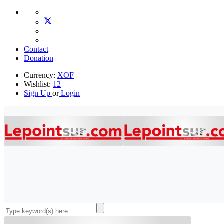
Contact
Donation
Currency:
XOF
Wishlist:
12
Sign Up
or
Login