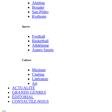
Abidjan
Bouaké
San-Pédro
Korhogo
Sports
Football
Basketball
Athlétisme
Autres Sports
Culture
Musique
Cinéma
Littérature
Art
ACTUALITÉ
GRANDS GENRES
ÉDITORIAL
CONTACTEZ-NOUS