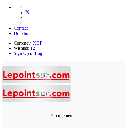
Contact
Donation
Currency:
XOF
Wishlist:
12
Sign Up
or
Login
Chargement...