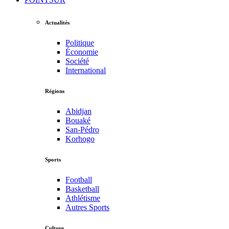
Actualités
Politique
Économie
Société
International
Régions
Abidjan
Bouaké
San-Pédro
Korhogo
Sports
Football
Basketball
Athlétisme
Autres Sports
Culture