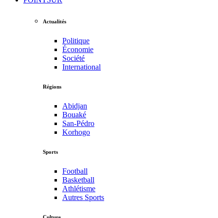
Actualités
Politique
Économie
Société
International
Régions
Abidjan
Bouaké
San-Pédro
Korhogo
Sports
Football
Basketball
Athlétisme
Autres Sports
Culture