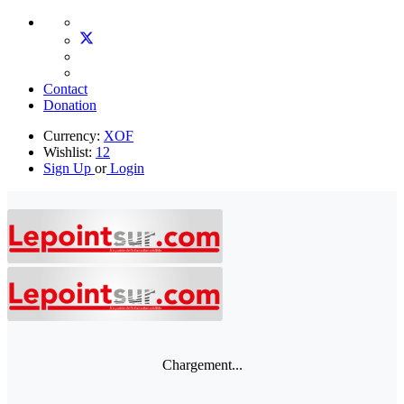
Contact
Donation
Currency:
XOF
Wishlist:
12
Sign Up
or
Login
Chargement...