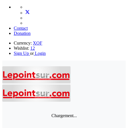
Contact
Donation
Currency:
XOF
Wishlist:
12
Sign Up
or
Login
Chargement...