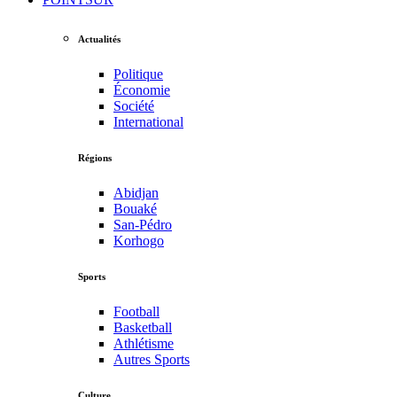
Actualités
Politique
Économie
Société
International
Régions
Abidjan
Bouaké
San-Pédro
Korhogo
Sports
Football
Basketball
Athlétisme
Autres Sports
Culture