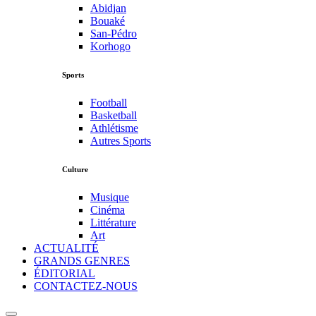
Abidjan
Bouaké
San-Pédro
Korhogo
Sports
Football
Basketball
Athlétisme
Autres Sports
Culture
Musique
Cinéma
Littérature
Art
ACTUALITÉ
GRANDS GENRES
ÉDITORIAL
CONTACTEZ-NOUS