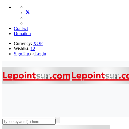
Contact
Donation
Currency:
XOF
Wishlist:
12
Sign Up
or
Login