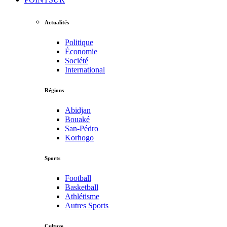
Actualités
Politique
Économie
Société
International
Régions
Abidjan
Bouaké
San-Pédro
Korhogo
Sports
Football
Basketball
Athlétisme
Autres Sports
Culture