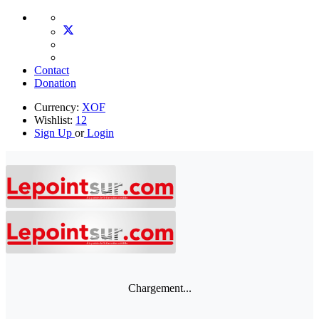
Contact
Donation
Currency:
XOF
Wishlist:
12
Sign Up
or
Login
Chargement...