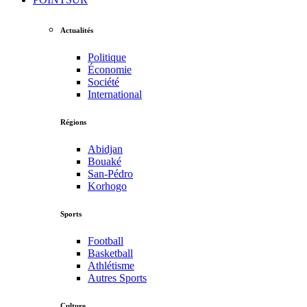
Actualités
Politique
Économie
Société
International
Régions
Abidjan
Bouaké
San-Pédro
Korhogo
Sports
Football
Basketball
Athlétisme
Autres Sports
Culture