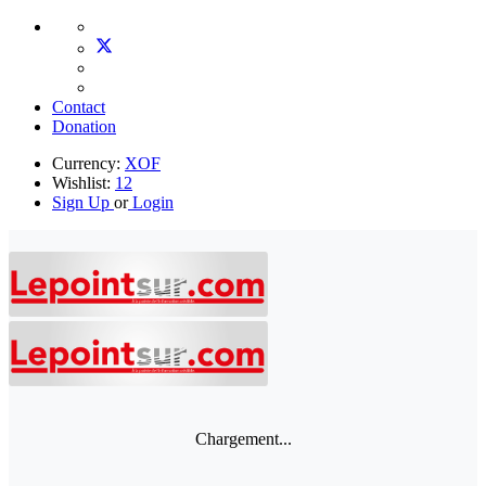
Contact
Donation
Currency:
XOF
Wishlist:
12
Sign Up
or
Login
Chargement...