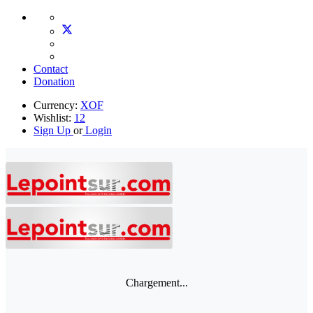
Contact
Donation
Currency:
XOF
Wishlist:
12
Sign Up
or
Login
Chargement...