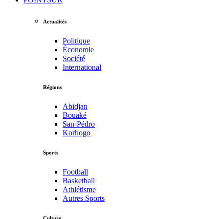
Actualités
Politique
Économie
Société
International
Régions
Abidjan
Bouaké
San-Pédro
Korhogo
Sports
Football
Basketball
Athlétisme
Autres Sports
Culture