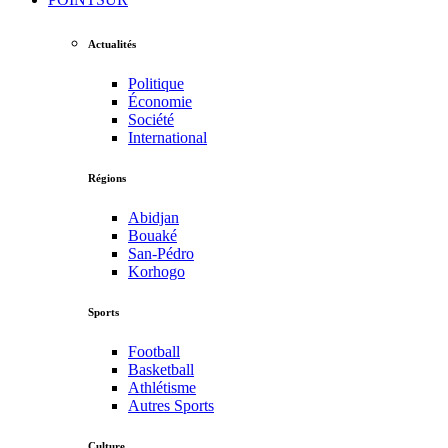
Actualités
Politique
Économie
Société
International
Régions
Abidjan
Bouaké
San-Pédro
Korhogo
Sports
Football
Basketball
Athlétisme
Autres Sports
Culture