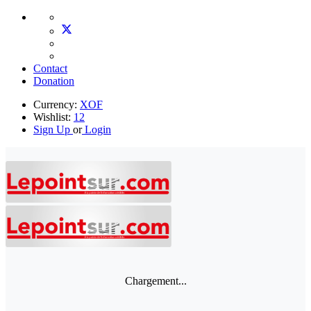
Contact
Donation
Currency:
XOF
Wishlist:
12
Sign Up
or
Login
Chargement...