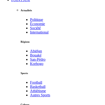
Actualités
Politique
Économie
Société
International
Régions
Abidjan
Bouaké
San-Pédro
Korhogo
Sports
Football
Basketball
Athlétisme
Autres Sports
Culture