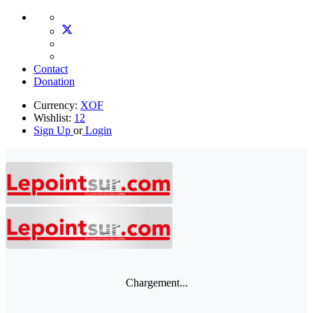
Contact
Donation
Currency:
XOF
Wishlist:
12
Sign Up
or
Login
Chargement...