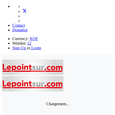
Contact
Donation
Currency:
XOF
Wishlist:
12
Sign Up
or
Login
Chargement...