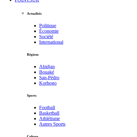
Actualités
Politique
Économie
Société
International
Régions
Abidjan
Bouaké
San-Pédro
Korhogo
Sports
Football
Basketball
Athlétisme
Autres Sports
Culture