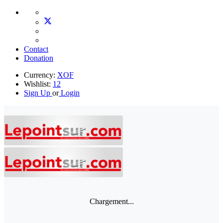
Contact
Donation
Currency:
XOF
Wishlist:
12
Sign Up
or
Login
Chargement...