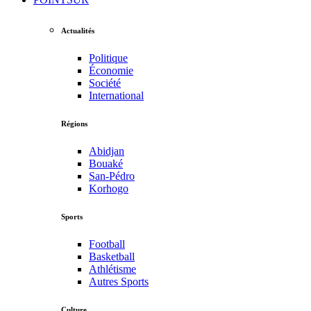
Actualités
Politique
Économie
Société
International
Régions
Abidjan
Bouaké
San-Pédro
Korhogo
Sports
Football
Basketball
Athlétisme
Autres Sports
Culture