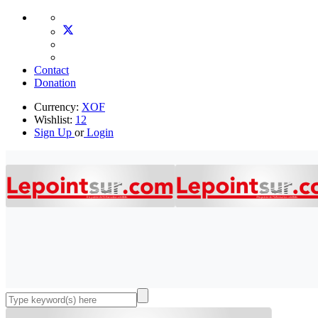
Contact
Donation
Currency:
XOF
Wishlist:
12
Sign Up
or
Login