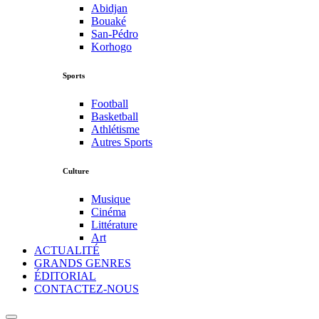
Abidjan
Bouaké
San-Pédro
Korhogo
Sports
Football
Basketball
Athlétisme
Autres Sports
Culture
Musique
Cinéma
Littérature
Art
ACTUALITÉ
GRANDS GENRES
ÉDITORIAL
CONTACTEZ-NOUS