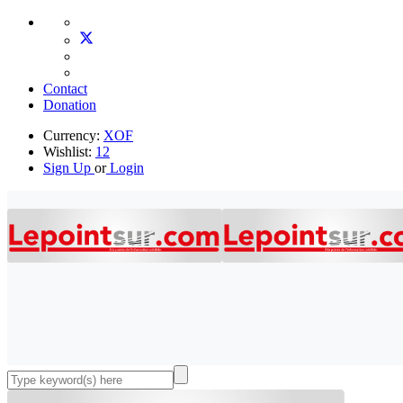
Contact
Donation
Currency:
XOF
Wishlist:
12
Sign Up
or
Login