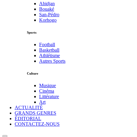
Abidjan
Bouaké
San-Pédro
Korhogo
Sports
Football
Basketball
Athlétisme
Autres Sports
Culture
Musique
Cinéma
Littérature
Art
ACTUALITÉ
GRANDS GENRES
ÉDITORIAL
CONTACTEZ-NOUS