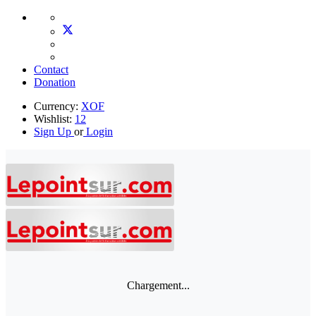
Contact
Donation
Currency:
XOF
Wishlist:
12
Sign Up
or
Login
Chargement...