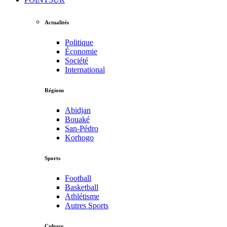
Actualités
Politique
Économie
Société
International
Régions
Abidjan
Bouaké
San-Pédro
Korhogo
Sports
Football
Basketball
Athlétisme
Autres Sports
Culture