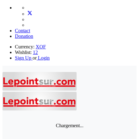
Contact
Donation
Currency:
XOF
Wishlist:
12
Sign Up
or
Login
Chargement...