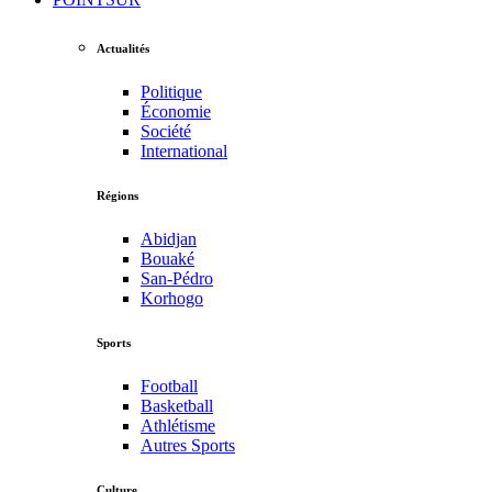
Actualités
Politique
Économie
Société
International
Régions
Abidjan
Bouaké
San-Pédro
Korhogo
Sports
Football
Basketball
Athlétisme
Autres Sports
Culture