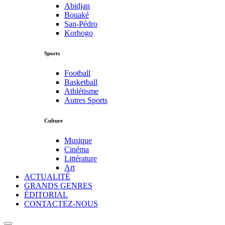
Abidjan
Bouaké
San-Pédro
Korhogo
Sports
Football
Basketball
Athlétisme
Autres Sports
Culture
Musique
Cinéma
Littérature
Art
ACTUALITÉ
GRANDS GENRES
ÉDITORIAL
CONTACTEZ-NOUS