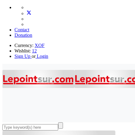
Contact
Donation
Currency:
XOF
Wishlist:
12
Sign Up
or
Login