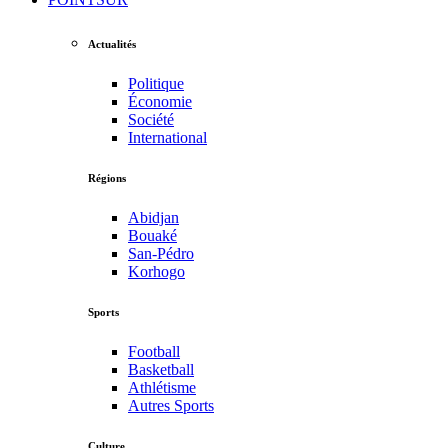
Actualités
Politique
Économie
Société
International
Régions
Abidjan
Bouaké
San-Pédro
Korhogo
Sports
Football
Basketball
Athlétisme
Autres Sports
Culture