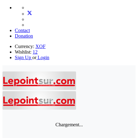
Contact
Donation
Currency:
XOF
Wishlist:
12
Sign Up
or
Login
Chargement...