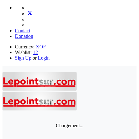
Contact
Donation
Currency:
XOF
Wishlist:
12
Sign Up
or
Login
Chargement...