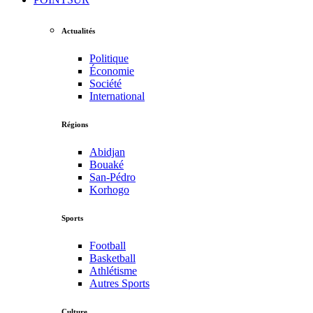
Actualités
Politique
Économie
Société
International
Régions
Abidjan
Bouaké
San-Pédro
Korhogo
Sports
Football
Basketball
Athlétisme
Autres Sports
Culture