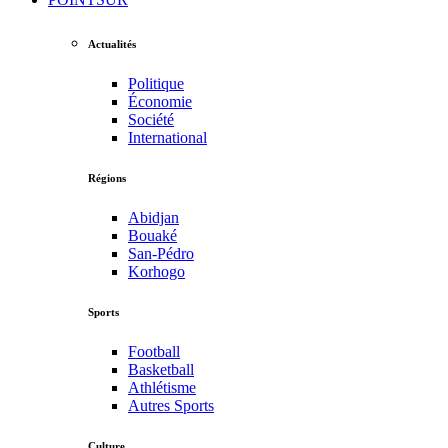
Actualités
Politique
Économie
Société
International
Régions
Abidjan
Bouaké
San-Pédro
Korhogo
Sports
Football
Basketball
Athlétisme
Autres Sports
Culture