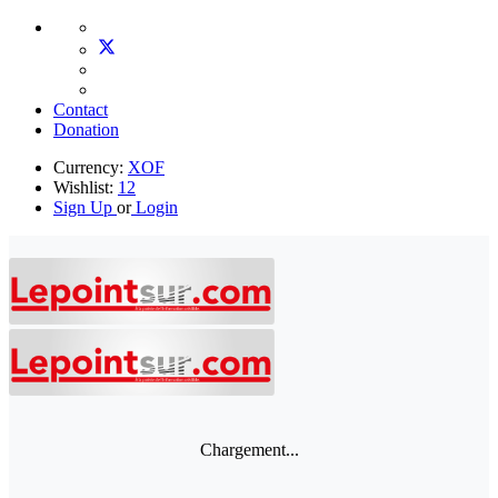
Contact
Donation
Currency:
XOF
Wishlist:
12
Sign Up
or
Login
Chargement...