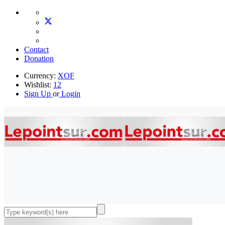
Contact
Donation
Currency:
XOF
Wishlist:
12
Sign Up
or
Login