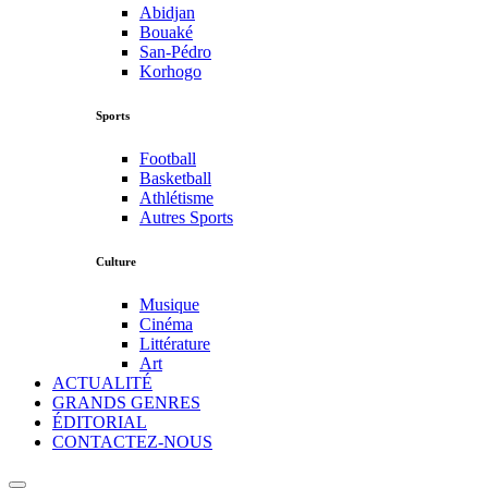
Abidjan
Bouaké
San-Pédro
Korhogo
Sports
Football
Basketball
Athlétisme
Autres Sports
Culture
Musique
Cinéma
Littérature
Art
ACTUALITÉ
GRANDS GENRES
ÉDITORIAL
CONTACTEZ-NOUS