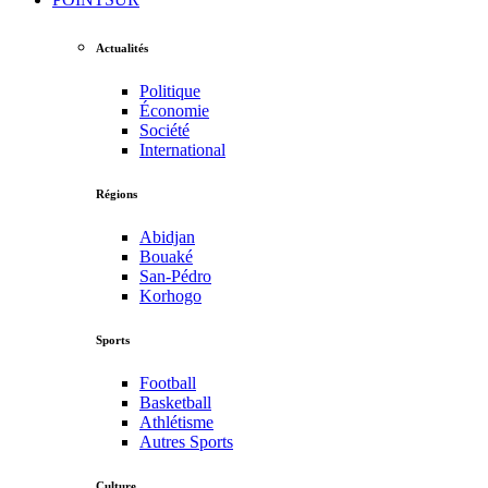
Actualités
Politique
Économie
Société
International
Régions
Abidjan
Bouaké
San-Pédro
Korhogo
Sports
Football
Basketball
Athlétisme
Autres Sports
Culture