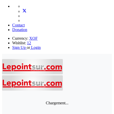
Contact
Donation
Currency:
XOF
Wishlist:
12
Sign Up
or
Login
Chargement...