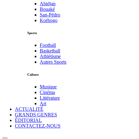
Abidjan
Bouaké
San-Pédro
Korhogo
Sports
Football
Basketball
Athlétisme
Autres Sports
Culture
Musique
Cinéma
Littérature
Art
ACTUALITÉ
GRANDS GENRES
ÉDITORIAL
CONTACTEZ-NOUS