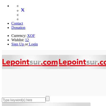
Contact
Donation
Currency:
XOF
Wishlist:
12
Sign Up
or
Login