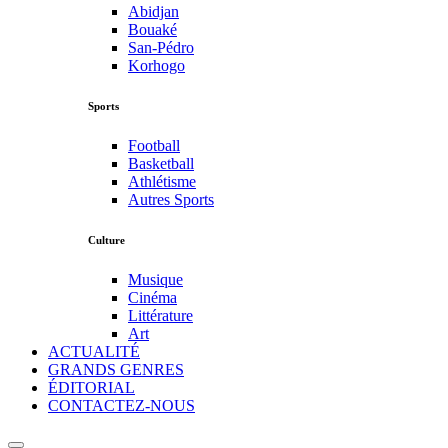
Abidjan
Bouaké
San-Pédro
Korhogo
Sports
Football
Basketball
Athlétisme
Autres Sports
Culture
Musique
Cinéma
Littérature
Art
ACTUALITÉ
GRANDS GENRES
ÉDITORIAL
CONTACTEZ-NOUS