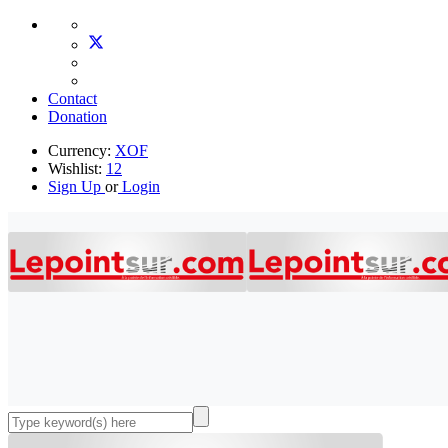
Contact
Donation
Currency:
XOF
Wishlist:
12
Sign Up
or
Login