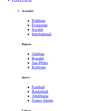
Actualités
Politique
Économie
Société
International
Régions
Abidjan
Bouaké
San-Pédro
Korhogo
Sports
Football
Basketball
Athlétisme
Autres Sports
Culture