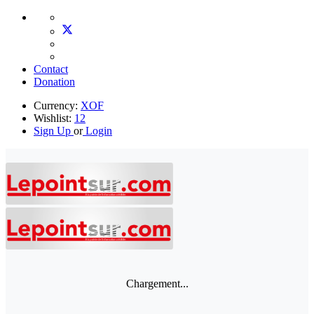
Contact
Donation
Currency:
XOF
Wishlist:
12
Sign Up
or
Login
Chargement...