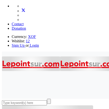
Contact
Donation
Currency:
XOF
Wishlist:
12
Sign Up
or
Login