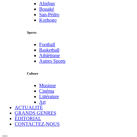
Abidjan
Bouaké
San-Pédro
Korhogo
Sports
Football
Basketball
Athlétisme
Autres Sports
Culture
Musique
Cinéma
Littérature
Art
ACTUALITÉ
GRANDS GENRES
ÉDITORIAL
CONTACTEZ-NOUS