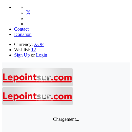
Contact
Donation
Currency:
XOF
Wishlist:
12
Sign Up
or
Login
Chargement...