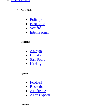
Actualités
Politique
Économie
Société
International
Régions
Abidjan
Bouaké
San-Pédro
Korhogo
Sports
Football
Basketball
Athlétisme
Autres Sports
Culture