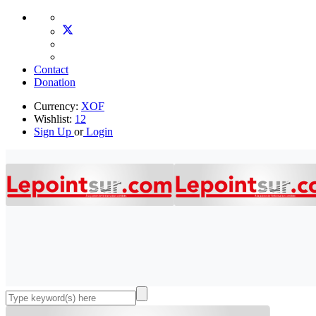
Contact
Donation
Currency:
XOF
Wishlist:
12
Sign Up
or
Login