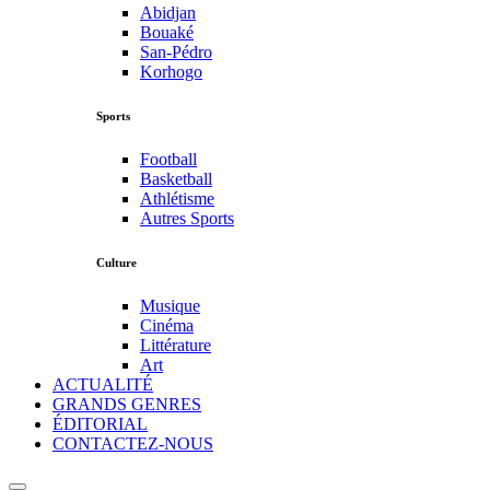
Abidjan
Bouaké
San-Pédro
Korhogo
Sports
Football
Basketball
Athlétisme
Autres Sports
Culture
Musique
Cinéma
Littérature
Art
ACTUALITÉ
GRANDS GENRES
ÉDITORIAL
CONTACTEZ-NOUS