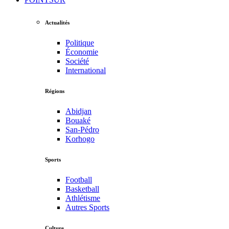
Actualités
Politique
Économie
Société
International
Régions
Abidjan
Bouaké
San-Pédro
Korhogo
Sports
Football
Basketball
Athlétisme
Autres Sports
Culture