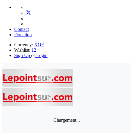
Contact
Donation
Currency:
XOF
Wishlist:
12
Sign Up
or
Login
Chargement...