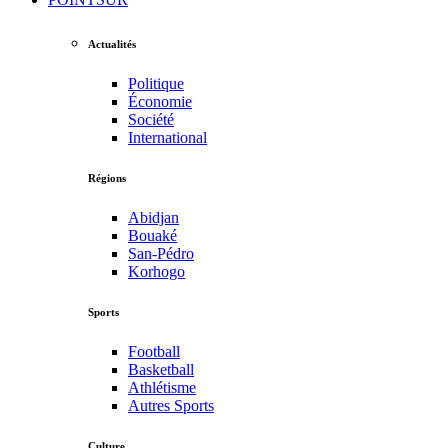
Actualités
Politique
Économie
Société
International
Régions
Abidjan
Bouaké
San-Pédro
Korhogo
Sports
Football
Basketball
Athlétisme
Autres Sports
Culture