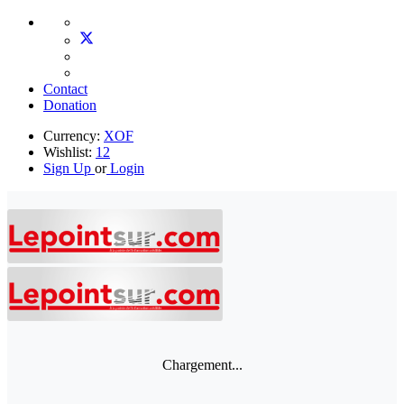
Contact
Donation
Currency:
XOF
Wishlist:
12
Sign Up
or
Login
Chargement...