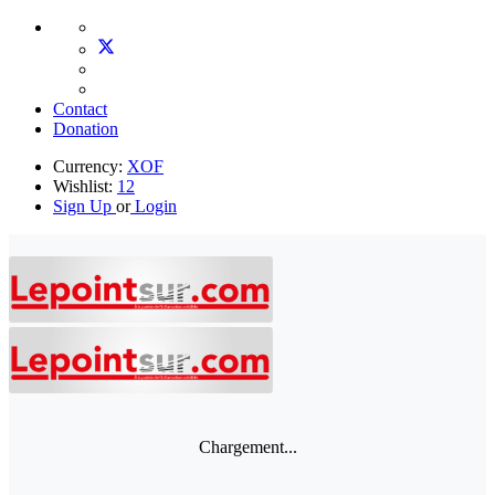
Contact
Donation
Currency:
XOF
Wishlist:
12
Sign Up
or
Login
Chargement...