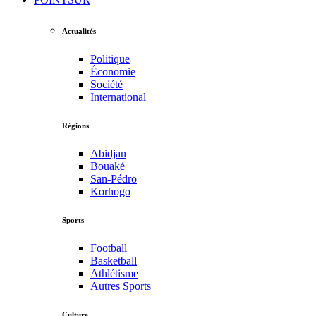
Actualités
Politique
Économie
Société
International
Régions
Abidjan
Bouaké
San-Pédro
Korhogo
Sports
Football
Basketball
Athlétisme
Autres Sports
Culture