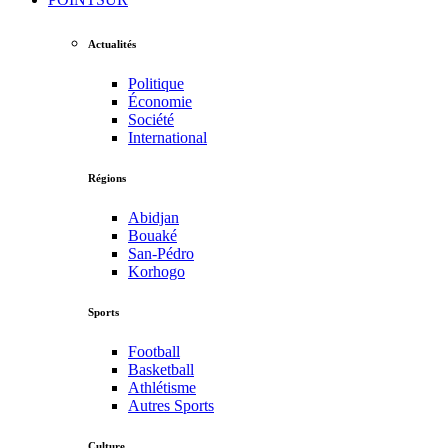
Actualités
Politique
Économie
Société
International
Régions
Abidjan
Bouaké
San-Pédro
Korhogo
Sports
Football
Basketball
Athlétisme
Autres Sports
Culture