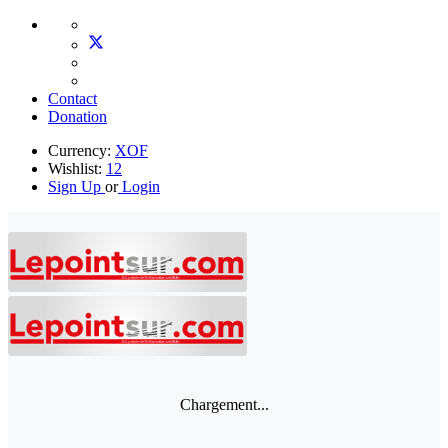
Contact
Donation
Currency:
XOF
Wishlist:
12
Sign Up
or
Login
Chargement...