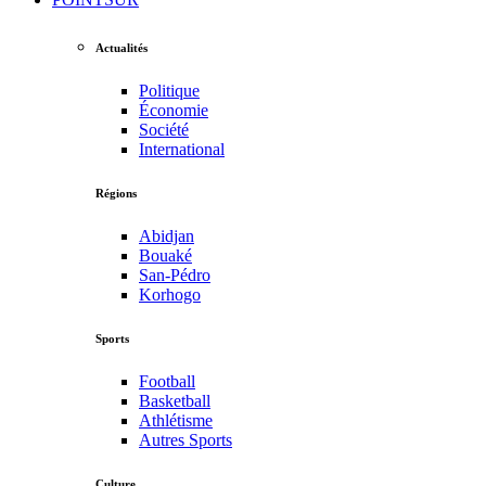
Actualités
Politique
Économie
Société
International
Régions
Abidjan
Bouaké
San-Pédro
Korhogo
Sports
Football
Basketball
Athlétisme
Autres Sports
Culture