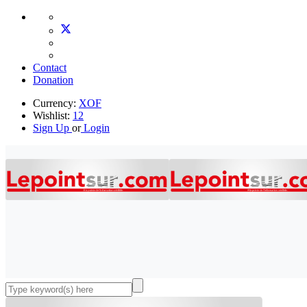
Contact
Donation
Currency:
XOF
Wishlist:
12
Sign Up
or
Login