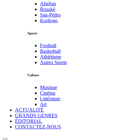
Abidjan
Bouaké
San-Pédro
Korhogo
Sports
Football
Basketball
Athlétisme
Autres Sports
Culture
Musique
Cinéma
Littérature
Art
ACTUALITÉ
GRANDS GENRES
ÉDITORIAL
CONTACTEZ-NOUS