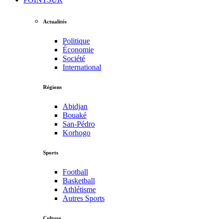
Actualités
Politique
Économie
Société
International
Régions
Abidjan
Bouaké
San-Pédro
Korhogo
Sports
Football
Basketball
Athlétisme
Autres Sports
Culture