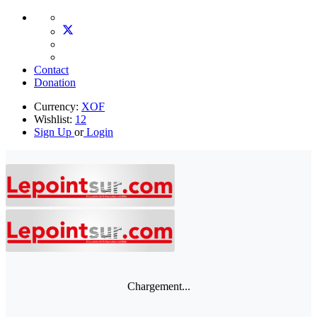
Contact
Donation
Currency:
XOF
Wishlist:
12
Sign Up
or
Login
Chargement...