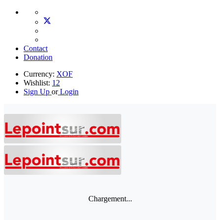
Contact
Donation
Currency:
XOF
Wishlist:
12
Sign Up
or
Login
Chargement...