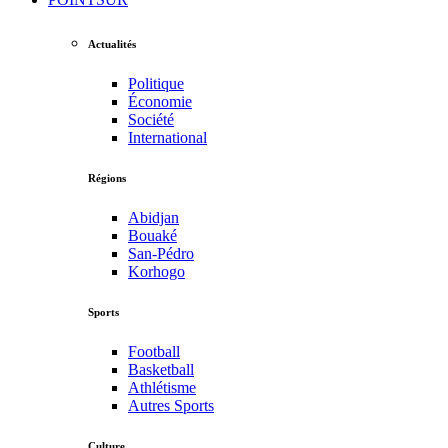
Actualités
Politique
Économie
Société
International
Régions
Abidjan
Bouaké
San-Pédro
Korhogo
Sports
Football
Basketball
Athlétisme
Autres Sports
Culture