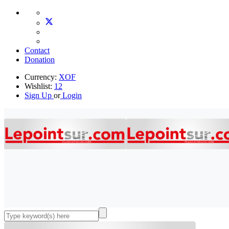
Contact
Donation
Currency:
XOF
Wishlist:
12
Sign Up
or
Login