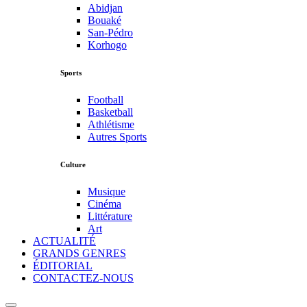
Abidjan
Bouaké
San-Pédro
Korhogo
Sports
Football
Basketball
Athlétisme
Autres Sports
Culture
Musique
Cinéma
Littérature
Art
ACTUALITÉ
GRANDS GENRES
ÉDITORIAL
CONTACTEZ-NOUS