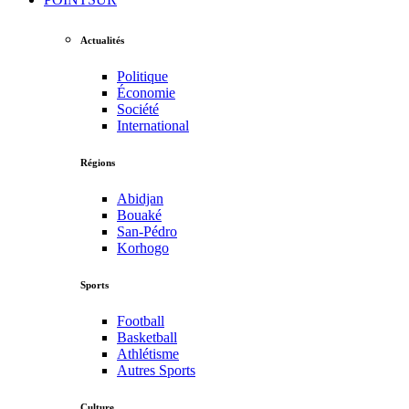
Actualités
Politique
Économie
Société
International
Régions
Abidjan
Bouaké
San-Pédro
Korhogo
Sports
Football
Basketball
Athlétisme
Autres Sports
Culture