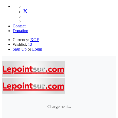
Contact
Donation
Currency:
XOF
Wishlist:
12
Sign Up
or
Login
Chargement...