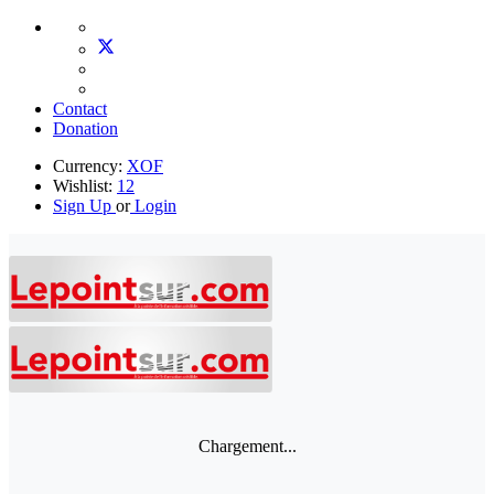
Contact
Donation
Currency:
XOF
Wishlist:
12
Sign Up
or
Login
Chargement...