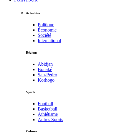
Actualités
Politique
Économie
Société
International
Régions
Abidjan
Bouaké
San-Pédro
Korhogo
Sports
Football
Basketball
Athlétisme
Autres Sports
Culture