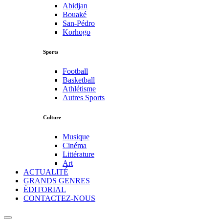
Abidjan
Bouaké
San-Pédro
Korhogo
Sports
Football
Basketball
Athlétisme
Autres Sports
Culture
Musique
Cinéma
Littérature
Art
ACTUALITÉ
GRANDS GENRES
ÉDITORIAL
CONTACTEZ-NOUS