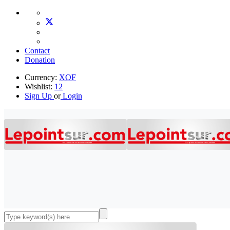
Contact
Donation
Currency:
XOF
Wishlist:
12
Sign Up
or
Login