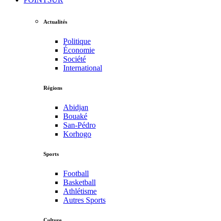
Actualités
Politique
Économie
Société
International
Régions
Abidjan
Bouaké
San-Pédro
Korhogo
Sports
Football
Basketball
Athlétisme
Autres Sports
Culture