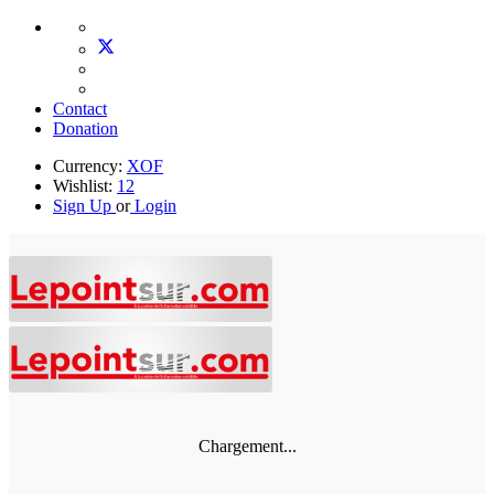
Contact
Donation
Currency:
XOF
Wishlist:
12
Sign Up
or
Login
Chargement...