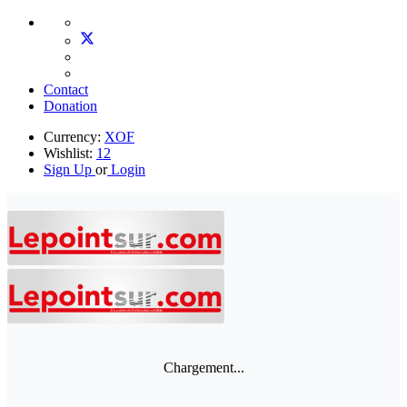
Contact
Donation
Currency:
XOF
Wishlist:
12
Sign Up
or
Login
Chargement...