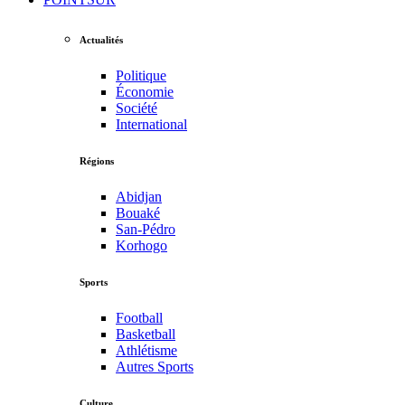
Actualités
Politique
Économie
Société
International
Régions
Abidjan
Bouaké
San-Pédro
Korhogo
Sports
Football
Basketball
Athlétisme
Autres Sports
Culture