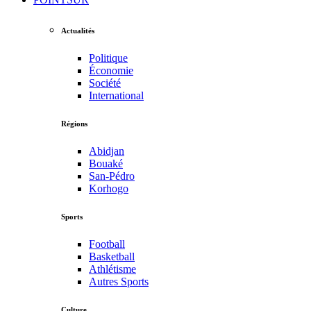
Actualités
Politique
Économie
Société
International
Régions
Abidjan
Bouaké
San-Pédro
Korhogo
Sports
Football
Basketball
Athlétisme
Autres Sports
Culture