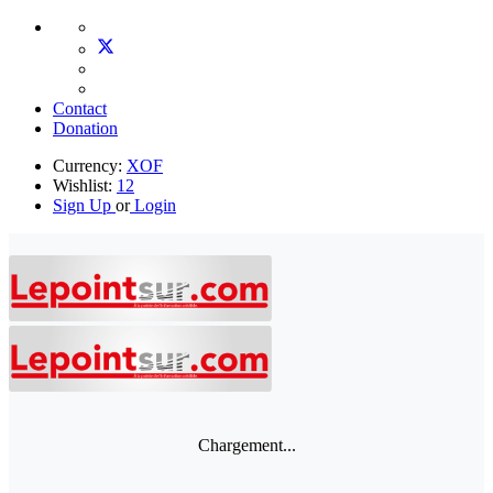
Contact
Donation
Currency:
XOF
Wishlist:
12
Sign Up
or
Login
Chargement...