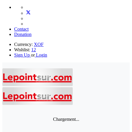
Contact
Donation
Currency:
XOF
Wishlist:
12
Sign Up
or
Login
Chargement...