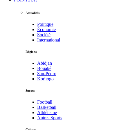
Actualités
Politique
Économie
Société
International
Régions
Abidjan
Bouaké
San-Pédro
Korhogo
Sports
Football
Basketball
Athlétisme
Autres Sports
Culture